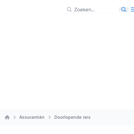
Ga naar de inhoud
Assurantiën
Doorlopende reis
home