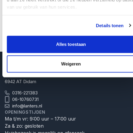
en tussentijdse uitstapjes met uitsluitend een
van uw gebruik van hun services.
“recreatief-karakter”.
Neem voor meer informatie over dit product contact
Details tonen
met ons op. Ook kunt u onze
brochure
bekijken.
TERUG NAAR OVERZICHT
Alles toestaan
Weigeren
B.A. LANTERS B.V.
Hoofdstraat 14
6942 AT Didam
0316-221383
06-10760731
info@lanters.nl
OPENINGSTIJDEN
Ma t/m vr: 9:00 uur – 17:00 uur
Za & zo: gesloten