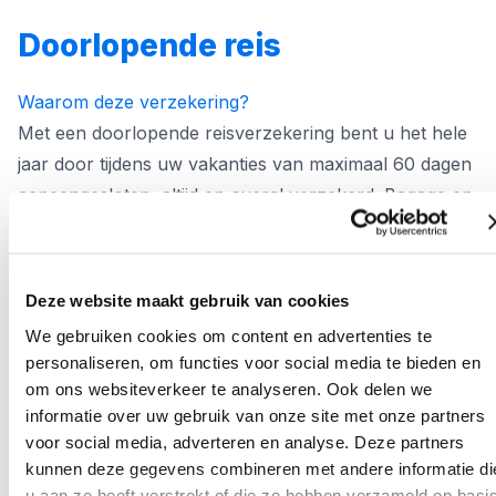
Doorlopende reis
Waarom deze verzekering?
Met een doorlopende reisverzekering bent u het hele
jaar door tijdens uw vakanties van maximaal 60 dagen
aaneengesloten, altijd en overal verzekerd. Bagage en
onvoorziene kosten, zoals extra reis- en
verblijfskosten en telecommunicatiekosten, zijn
standaard meeverzekerd. Ook schade aan
Deze website maakt gebruik van cookies
logiesverblijven is standaard gedekt.
We gebruiken cookies om content en advertenties te
Wie is verzekerd?
personaliseren, om functies voor social media te bieden en
Deze verzekering is ideaal voor mensen die regelmatig
om ons websiteverkeer te analyseren. Ook delen we
op reis gaan en daarvoor niet telkens een aparte
informatie over uw gebruik van onze site met onze partners
verzekering willen sluiten. Met één verzekering bent u
voor social media, adverteren en analyse. Deze partners
kunnen deze gegevens combineren met andere informatie di
meteen verzekerd tijdens al uw vakanties, stedentrips
u aan ze heeft verstrekt of die ze hebben verzameld op basi